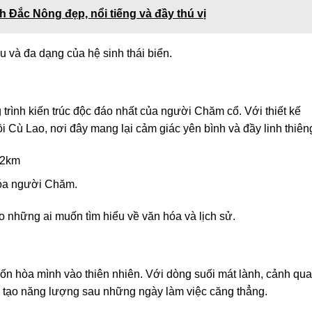
h Đắc Nông đẹp, nổi tiếng và đầy thú vị
 và đa dạng của hệ sinh thái biển.
rình kiến trúc độc đáo nhất của người Chăm cổ. Với thiết kế
i Cù Lao, nơi đây mang lại cảm giác yên bình và đầy linh thiên
 2km
óa người Chăm.
o những ai muốn tìm hiểu về văn hóa và lịch sử.
uốn hòa mình vào thiên nhiên. Với dòng suối mát lành, cảnh qu
ái tạo năng lượng sau những ngày làm việc căng thẳng.