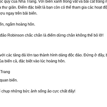
 quý của Nha Trang. Với biển xanh trong vắt và bãi cát trắng 
 thư giãn. Điểm đặc biệt là bạn còn có thể tham gia các hoạt đ
ợu ngay trên bãi biển.
ển, ngắm hoàng hôn.
 đảo Robinson chắc chắn là điểm dừng chân không thể bỏ lỡ!
 với các tảng đá lớn tạo thành hình dáng độc đáo. Đứng ở đây, 
a biển cả, đặc biệt vào lúc hoàng hôn.
 Trang
quan biển.
 chụp những bức ảnh sống ảo cực chất đấy!