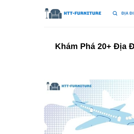
Bỏ
qua
ĐỊA Đ
nội
dung
Khám Phá 20+ Địa 