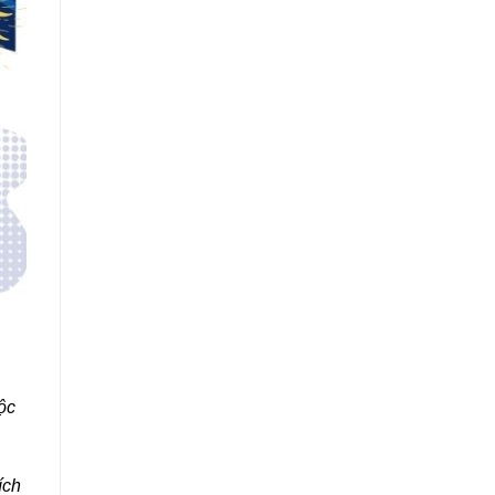
ộc
ích