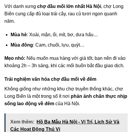
Với danh xưng
chợ đầu mối lớn nhất Hà Nội
, chợ Long
Biên cung cấp đủ loại trái cây, rau củ tươi ngon quanh
năm.
Mùa hè
: Xoài, mận, ổi, mít, bơ, dưa hấu…
Mùa đông
: Cam, chuối, lựu, quýt…
Mẹo nhỏ:
Nếu muốn mua hàng với giá tốt, bạn nên đi vào
khoảng 2h – 3h sáng, khi các mối buôn bắt đầu giao dịch.
Trải nghiệm văn hóa chợ đầu mối về đêm
Không giống như những khu chợ truyền thống khác, chợ
Long Biên là một trong số ít nơi
phản ánh chân thực nhịp
sống lao động về đêm
của Hà Nội.
Xem thêm:
Hồ Ba Mẫu Hà Nội - Vị Trí, Lịch Sử Và
Các Hoạt Động Thú Vị