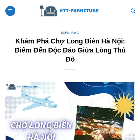
Bỏ
qua
nội
dung
MIỀN BẮC
Khám Phá Chợ Long Biên Hà Nội:
Điểm Đến Độc Đáo Giữa Lòng Thủ
Đô