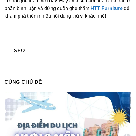
cơ hội ghé thăm nơi đây. Hãy chia sẻ cảm nhận của bạn ở
phần bình luận và đừng quên ghé thăm
HTT Furniture
để
khám phá thêm nhiều nội dung thú vị khác nhé!
SEO
CÙNG CHỦ ĐỀ