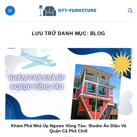
Bỏ
qua
nội
dung
LƯU TRỮ DANH MỤC:
BLOG
Khám Phá Nhà Úp Ngược Vũng Tàu: Studio Ảo Diệu Và
Quán Cà Phê Chill